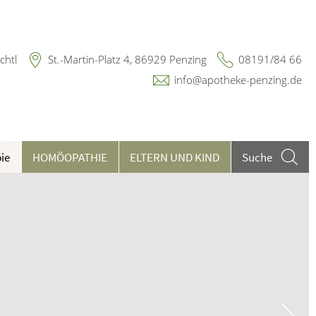
chtl
St.-Martin-Platz 4, 86929 Penzing
08191/84 66
info@apotheke-penzing.de
ie
HOMÖOPATHIE
ELTERN UND KIND
Suche
eilpflanzen A-Z
ieren und Harnwege
n
chwerpunkt Haut
rthopädie und Unfallmedizin
heumatologische Erkrankungen