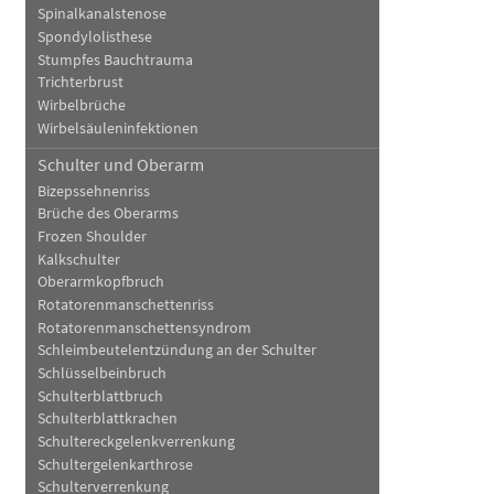
Spinalkanalstenose
Spondylolisthese
Stumpfes Bauchtrauma
Trichterbrust
Wirbelbrüche
Wirbelsäuleninfektionen
Schulter und Oberarm
Bizepssehnenriss
Brüche des Oberarms
Frozen Shoulder
Kalkschulter
Oberarmkopfbruch
Rotatorenmanschettenriss
Rotatorenmanschettensyndrom
Schleimbeutelentzündung an der Schulter
Schlüsselbeinbruch
Schulterblattbruch
Schulterblattkrachen
Schultereckgelenkverrenkung
Schultergelenkarthrose
Schulterverrenkung