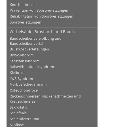
Knochenbrüche
Prävention von Sportverletzungen
Rehabilitation von Sportverletzungen
Sportverletzungen
Wirbelsäule, Brustkorb und Bauch
Bandscheibenverwölbung und
Bandscheibenvorfall
Brustkorbverletzungen
BWS-Syndrom
Facettensyndrom
Halswirbelsäulensyndrom
Kielbrust
LWS-Syndrom
Morbus Scheuermann
Osteochondrose
Rückenschmerzen, Nackenschmerzen und
Kreuzschmerzen
Sakroiliitis
Schiefhals
Schleudertrauma
Skoliose