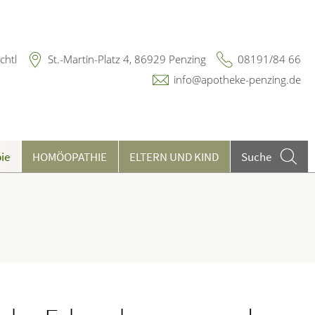
chtl
St.-Martin-Platz 4, 86929 Penzing
08191/84 66
info@apotheke-penzing.de
ie
HOMÖOPATHIE
ELTERN UND KIND
Suche
eilpflanzen A-Z
ieren und Harnwege
chwerpunkt Haut
rthopädie und Unfallmedizin
heumatologische Erkrankungen