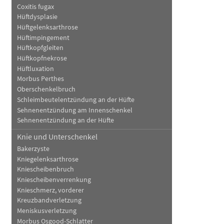
Coxitis fugax
Hüftdysplasie
Hüftgelenksarthrose
Hüftimpingement
Hüftkopfgleiten
Hüftkopfnekrose
Hüftluxation
Morbus Perthes
Oberschenkelbruch
Schleimbeutelentzündung an der Hüfte
Sehnenentzündung am Innenschenkel
Sehnenentzündung an der Hüfte
Knie und Unterschenkel
Bakerzyste
Kniegelenksarthrose
Kniescheibenbruch
Kniescheibenverrenkung
Knieschmerz, vorderer
Kreuzbandverletzung
Meniskusverletzung
Morbus Osgood-Schlatter