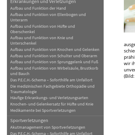
Erkrankungen und Verletzungen
Haut, Haare und Nägel
Schmerz- und Schla
Aufbau und Funktion der Hand
Aufbau und Funktion von Ellenbogen und
Psychische Erkrankungen
Frauenkrankheiten
Unterarm
Aufbau und Funktion von Hüfte und
Oberschenkel
Aufbau und Funktion von Knie und
Unterschenkel
ausg
Aufbau und Funktion von Knochen und Gelenken
schie
Aufbau und Funktion von Schulter und Oberarm
prähi
Aufbau und Funktion von Sprunggelenk und Fuß
wir i
Aufbau und Funktion von Wirbelsäule, Brustkorb
unver
und Bauch
(Bild
Das P.E.C.H.-Schema – Soforthilfe am Unfallort
Die medizinischen Fachgebiete Orthopädie und
Traumatologie
Häufige Erkrankungs- und Verletzungsarten
Knochen- und Gelenkersatz für Hüfte und Knie
Medikamente bei Sportverletzungen
Sportverletzungen
Akutmanagement von Sportverletzungen
Das P.E.C.H.-Schema – Soforthilfe am Unfallort