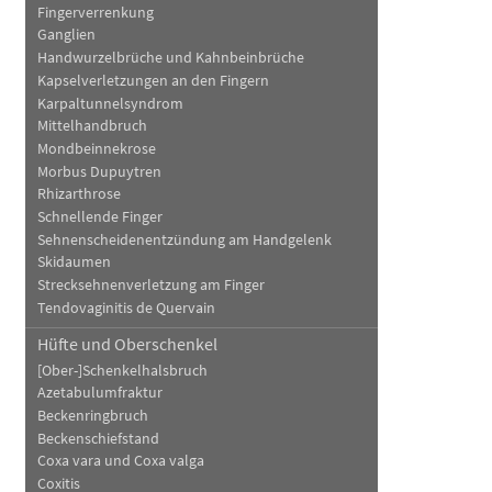
Fingerverrenkung
Ganglien
Handwurzelbrüche und Kahnbeinbrüche
Kapselverletzungen an den Fingern
Karpaltunnelsyndrom
Mittelhandbruch
Mondbeinnekrose
Morbus Dupuytren
Rhizarthrose
Schnellende Finger
Sehnenscheidenentzündung am Handgelenk
Skidaumen
Strecksehnenverletzung am Finger
Tendovaginitis de Quervain
Hüfte und Oberschenkel
[Ober-]Schenkelhalsbruch
Azetabulumfraktur
Beckenringbruch
Beckenschiefstand
Coxa vara und Coxa valga
Coxitis