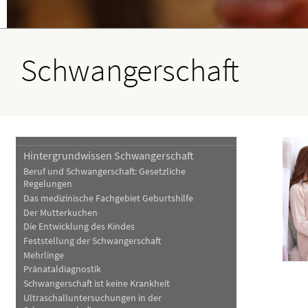
Haut, Haare und Nägel
Schmerz- und Schla
Psychische Erkrankungen
Frauenkrankheiten
Schwangerschaft
Hintergrundwissen Schwangerschaft
Beruf und Schwangerschaft: Gesetzliche
Regelungen
Das medizinische Fachgebiet Geburtshilfe
Der Mutterkuchen
Die Entwicklung des Kindes
Feststellung der Schwangerschaft
Mehrlinge
Pränataldiagnostik
Schwangerschaft ist keine Krankheit
Ultraschalluntersuchungen in der