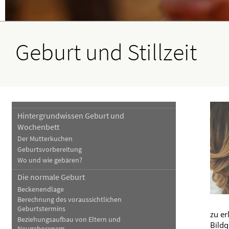
Haut, Haare und Nägel
Schmerz- und Schla
Psychische Erkrankungen
Frauenkrankheiten
Geburt und Stillzeit
Hintergrundwissen Geburt und
Wochenbett
Der Mutterkuchen
Geburtsvorbereitung
Wo und wie gebären?
Die normale Geburt
Beckenendlage
Berechnung des voraussichtlichen
Geburtstermins
zu er
Beziehungsaufbau von Eltern und
Bildq
Neugeborenem