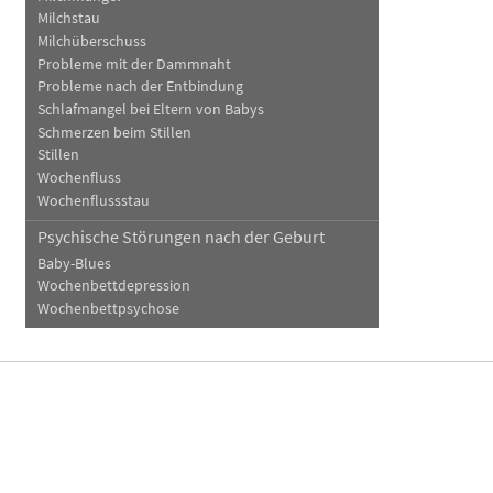
Milchstau
Milchüberschuss
Probleme mit der Dammnaht
Probleme nach der Entbindung
Schlafmangel bei Eltern von Babys
Schmerzen beim Stillen
Stillen
Wochenfluss
Wochenflussstau
Psychische Störungen nach der Geburt
Baby-Blues
Wochenbettdepression
Wochenbettpsychose