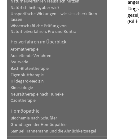
Naturheilverfahren realistisch nutzen
angen
Natürlich heilen, aber wie?
längs
Unspezifische Wirkungen – wie sie sich erklären
gezei
lassen
(Bild
Wissenschaftliche Prüfung von
Naturheilverfahren: Pro und Kontra
Heilverfahren im Überblick
Aromatherapie
Ausleitende Verfahren
Ayurveda
Bach-Blütentherapie
Eigenbluttherapie
Hildegard-Medizin
Kinesiologie
Neuraltherapie nach Huneke
Ozontherapie
Homöopathie
Biochemie nach Schüßler
Grundlagen der Homöopathie
Samuel Hahnemann und die Ähnlichkeitsregel