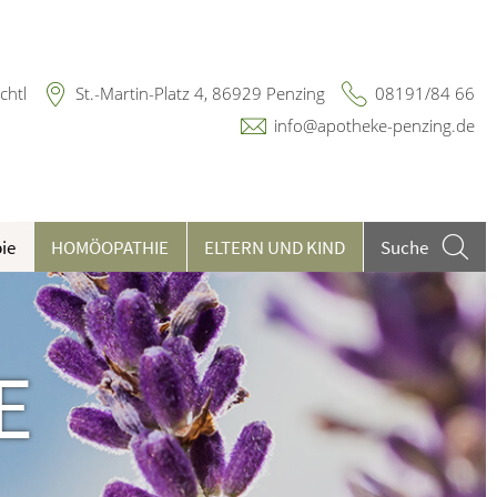
chtl
St.-Martin-Platz 4, 86929 Penzing
08191/84 66
info@apotheke-penzing.de
ie
HOMÖOPATHIE
ELTERN UND KIND
Suche
eilpflanzen A-Z
ieren und Harnwege
chwerpunkt Haut
rthopädie und Unfallmedizin
E
heumatologische Erkrankungen