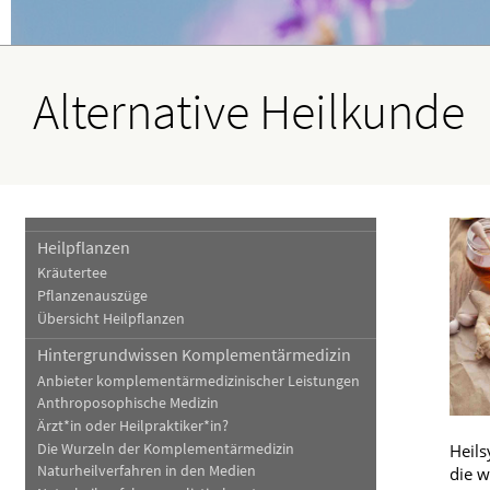
Haut, Haare und Nägel
Schmerz- und Schla
Psychische Erkrankungen
Frauenkrankheiten
Alternative Heilkunde
Heilpflanzen
Kräutertee
Pflanzenauszüge
Übersicht Heilpflanzen
Hintergrundwissen Komplementärmedizin
Anbieter komplementärmedizinischer Leistungen
Anthroposophische Medizin
Ärzt*in oder Heilpraktiker*in?
Die Wurzeln der Komplementärmedizin
Heils
Naturheilverfahren in den Medien
die w